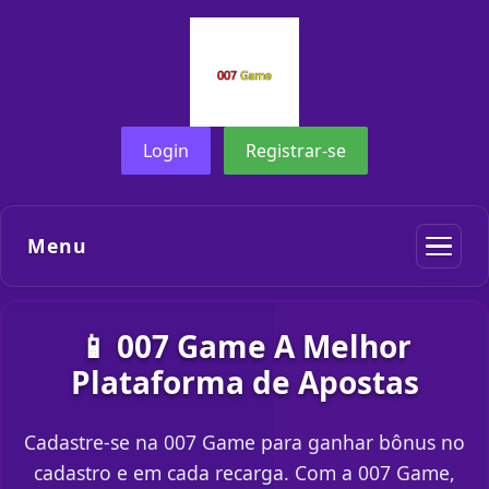
Login
Registrar-se
Menu
📱 007 Game A Melhor
Plataforma de Apostas
Cadastre-se na 007 Game para ganhar bônus no
cadastro e em cada recarga. Com a 007 Game,