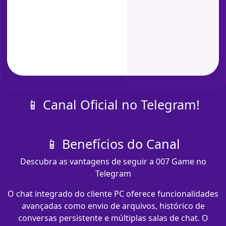
📱 Canal Oficial no Telegram!
📱 Benefícios do Canal
Descubra as vantagens de seguir a 007 Game no
Telegram
O chat integrado do cliente PC oferece funcionalidades
avançadas como envio de arquivos, histórico de
conversas persistente e múltiplas salas de chat. O