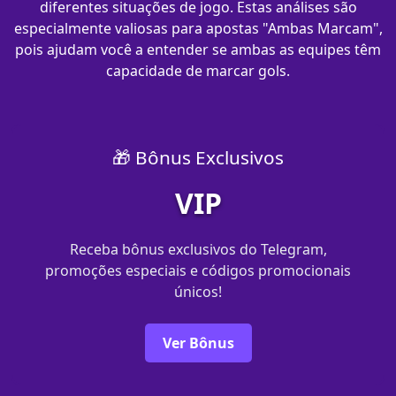
diferentes situações de jogo. Estas análises são
especialmente valiosas para apostas "Ambas Marcam",
pois ajudam você a entender se ambas as equipes têm
capacidade de marcar gols.
🎁 Bônus Exclusivos
VIP
Receba bônus exclusivos do Telegram,
promoções especiais e códigos promocionais
únicos!
Ver Bônus