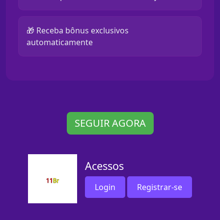
🎁 Receba bônus exclusivos
automaticamente
SEGUIR AGORA
Acessos
Login
Registrar-se