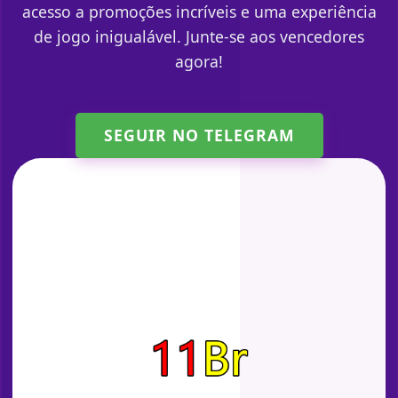
acesso a promoções incríveis e uma experiência
de jogo inigualável. Junte-se aos vencedores
agora!
SEGUIR NO TELEGRAM