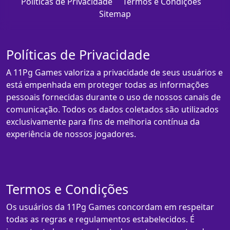
Políticas de Privacidade
Termos e Condições
Sitemap
Políticas de Privacidade
A 11Pg Games valoriza a privacidade de seus usuários e
está empenhada em proteger todas as informações
pessoais fornecidas durante o uso de nossos canais de
comunicação. Todos os dados coletados são utilizados
exclusivamente para fins de melhoria contínua da
experiência de nossos jogadores.
Termos e Condições
Os usuários da 11Pg Games concordam em respeitar
todas as regras e regulamentos estabelecidos. É