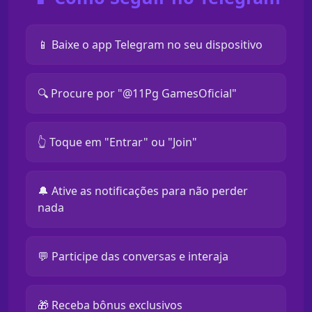
📱 Baixe o app Telegram no seu dispositivo
🔍 Procure por "@11Pg GamesOficial"
👆 Toque em "Entrar" ou "Join"
🔔 Ative as notificações para não perder
nada
💬 Participe das conversas e interaja
🎁 Receba bônus exclusivos