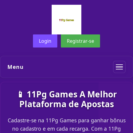
Login
Registrar-se
Menu
📱 11Pg Games A Melhor
Plataforma de Apostas
Cadastre-se na 11Pg Games para ganhar bônus
no cadastro e em cada recarga. Com a 11Pg