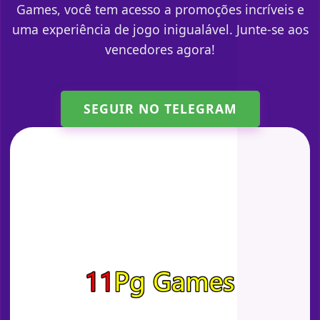
Games, você tem acesso a promoções incríveis e
uma experiência de jogo inigualável. Junte-se aos
vencedores agora!
SEGUIR NO TELEGRAM