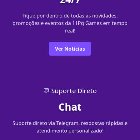
Fique por dentro de todas as novidades,
promoções e eventos da 11Pg Games em tempo
real!
Ver Notícias
💬 Suporte Direto
Chat
Suporte direto via Telegram, respostas rápidas e
atendimento personalizado!