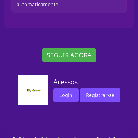
automaticamente
SEGUIR AGORA
Acessos
Login
Registrar-se