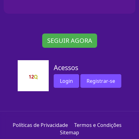
SEGUIR AGORA
Acessos
Login
Registrar-se
Políticas de Privacidade
Termos e Condições
Sitemap