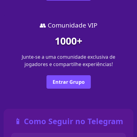
👥 Comunidade VIP
1000+
Junte-se a uma comunidade exclusiva de
jogadores e compartilhe experiências!
Entrar Grupo
📱 Como Seguir no Telegram