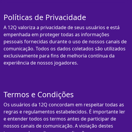
Políticas de Privacidade
A 12Q valoriza a privacidade de seus usuários e está
empenhada em proteger todas as informações
pessoais fornecidas durante o uso de nossos canais de
comunicação. Todos os dados coletados são utilizados
exclusivamente para fins de melhoria contínua da
experiência de nossos jogadores.
Termos e Condições
Os usuários da 12Q concordam em respeitar todas as
regras e regulamentos estabelecidos. É importante ler
e entender todos os termos antes de participar de
nossos canais de comunicação. A violação destes