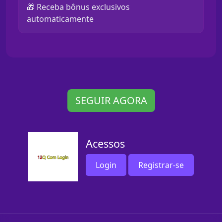
🎁 Receba bônus exclusivos
automaticamente
SEGUIR AGORA
Acessos
Login
Registrar-se