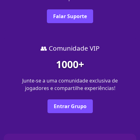
Falar Suporte
👥 Comunidade VIP
1000+
Junte-se a uma comunidade exclusiva de
jogadores e compartilhe experiências!
Entrar Grupo