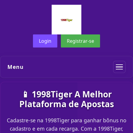
Login
Registrar-se
Menu
📱 1998Tiger A Melhor
Plataforma de Apostas
Cadastre-se na 1998Tiger para ganhar bônus no
cadastro e em cada recarga. Com a 1998Tiger,