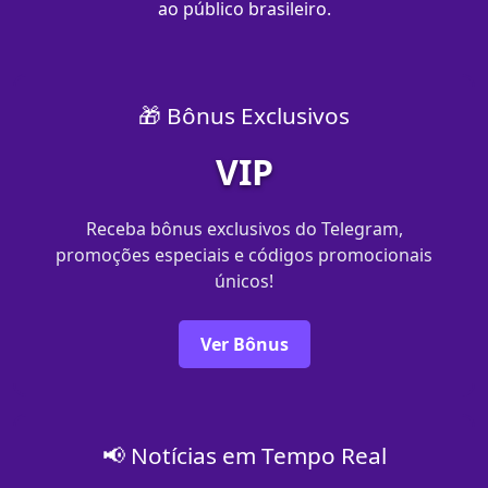
ao público brasileiro.
🎁 Bônus Exclusivos
VIP
Receba bônus exclusivos do Telegram,
promoções especiais e códigos promocionais
únicos!
Ver Bônus
📢 Notícias em Tempo Real