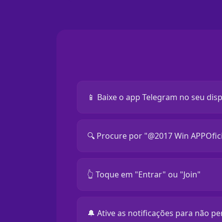
📱 Baixe o app Telegram no seu disp
🔍 Procure por "@2017 Win APPOfici
👆 Toque em "Entrar" ou "Join"
🔔 Ative as notificações para não p