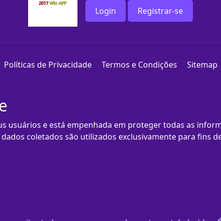
Login
Registrar-se
Políticas de Privacidade
Termos e Condições
Sitemap
de
eus usuários e está empenhada em proteger todas as infor
dados coletados são utilizados exclusivamente para fins d