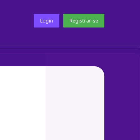
Login
Registrar-se