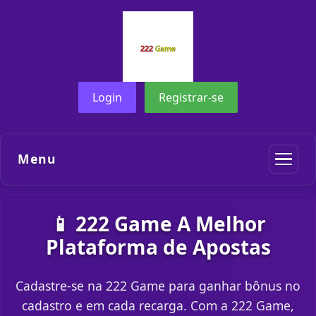
Login
Registrar-se
Menu
📱 222 Game A Melhor
Plataforma de Apostas
Cadastre-se na 222 Game para ganhar bônus no
cadastro e em cada recarga. Com a 222 Game,