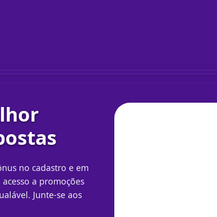
lhor
postas
ônus no cadastro e em
m acesso a promoções
ualável. Junte-se aos