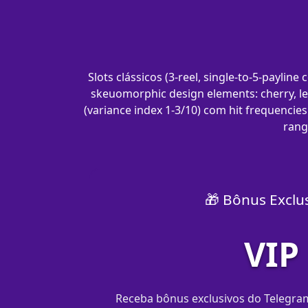
Slots clássicos (3-reel, single-to-5-payli
skeuomorphic design elements: cherry, le
(variance index 1-3/10) com hit frequencie
rang
🎁 Bônus Exclu
VIP
Receba bônus exclusivos do Telegra