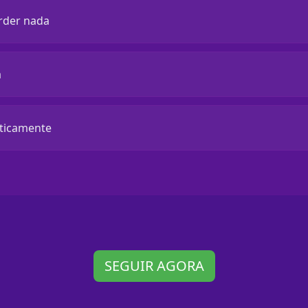
erder nada
a
aticamente
SEGUIR AGORA