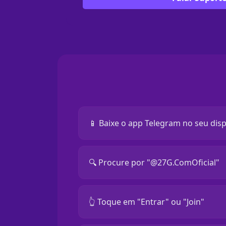
📱 Baixe o app Telegram no seu disp
🔍 Procure por "@27G.ComOficial"
👆 Toque em "Entrar" ou "Join"