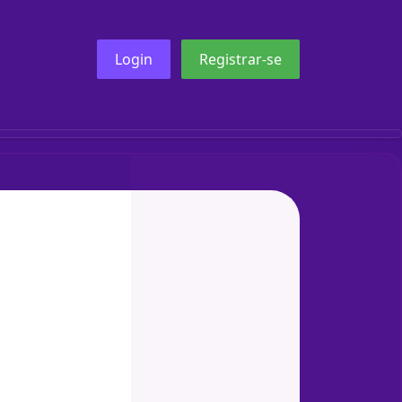
Login
Registrar-se