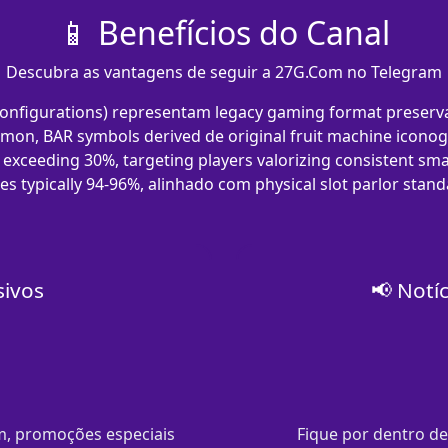
📱 Benefícios do Canal
Descubra as vantagens de seguir a 27G.Com no Telegram
ne configurations) representam legacy gaming format preser
mon, BAR symbols derived de original fruit machine iconog
s exceeding 30%, targeting players valorizing consistent sma
es typically 94-96%, alinhado com physical slot parlor stand
sivos
📢 Notí
m, promoções especiais
Fique por dentro d