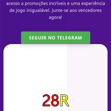
acesso a promoções incríveis e uma experiência
de jogo inigualável. Junte-se aos vencedores
agora!
SEGUIR NO TELEGRAM