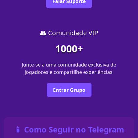
Falar Suporte
👥 Comunidade VIP
1000+
Junte-se a uma comunidade exclusiva de
jogadores e compartilhe experiências!
Entrar Grupo
📱 Como Seguir no Telegram