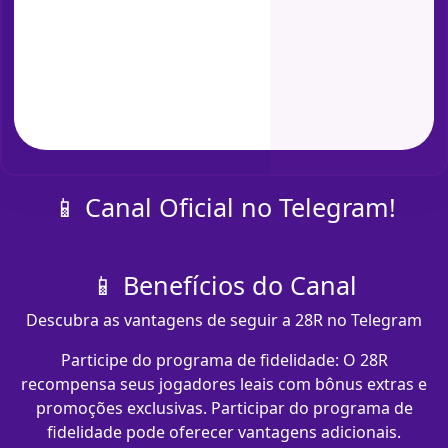
📱 Canal Oficial no Telegram!
📱 Benefícios do Canal
Descubra as vantagens de seguir a 28R no Telegram
Participe do programa de fidelidade: O 28R
recompensa seus jogadores leais com bônus extras e
promoções exclusivas. Participar do programa de
fidelidade pode oferecer vantagens adicionais.