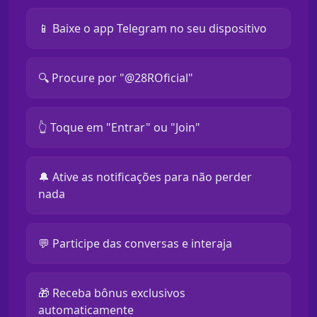
📱 Baixe o app Telegram no seu dispositivo
🔍 Procure por "@28ROficial"
👆 Toque em "Entrar" ou "Join"
🔔 Ative as notificações para não perder
nada
💬 Participe das conversas e interaja
🎁 Receba bônus exclusivos
automaticamente