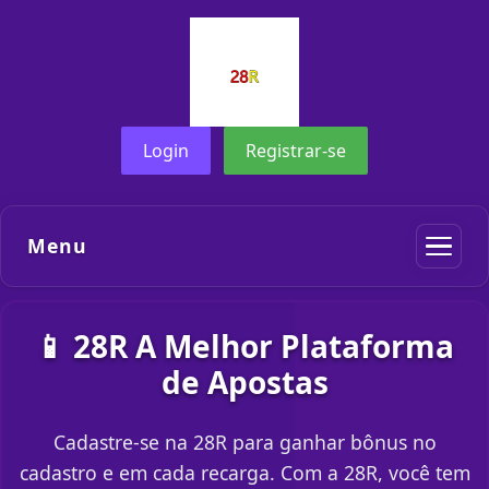
Login
Registrar-se
Menu
📱 28R A Melhor Plataforma
de Apostas
Cadastre-se na 28R para ganhar bônus no
cadastro e em cada recarga. Com a 28R, você tem