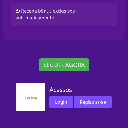
🎁 Receba bônus exclusivos
automaticamente
SEGUIR AGORA
Acessos
Login
Registrar-se