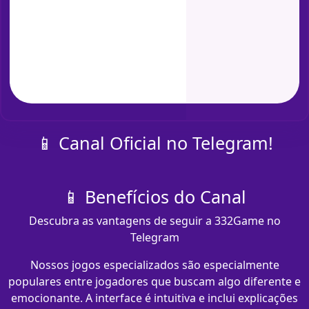
📱 Canal Oficial no Telegram!
📱 Benefícios do Canal
Descubra as vantagens de seguir a 332Game no
Telegram
Nossos jogos especializados são especialmente
populares entre jogadores que buscam algo diferente e
emocionante. A interface é intuitiva e inclui explicações