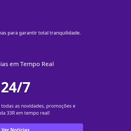
s para garantir total tranquilidade.
cias em Tempo Real
24/7
e todas as novidades, promoções e
 da 33R em tempo real!
Ver Notícias