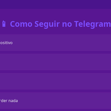
📱 Como Seguir no Telegram
ositivo
erder nada