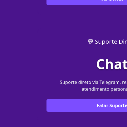
💬 Suporte Di
Cha
Suporte direto via Telegram, r
atendimento persona
Falar Suport