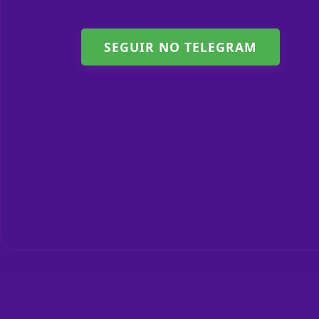
SEGUIR NO TELEGRAM