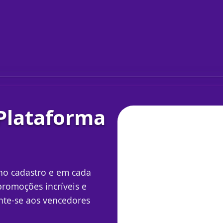
 Plataforma
no cadastro e em cada
promoções incríveis e
unte-se aos vencedores