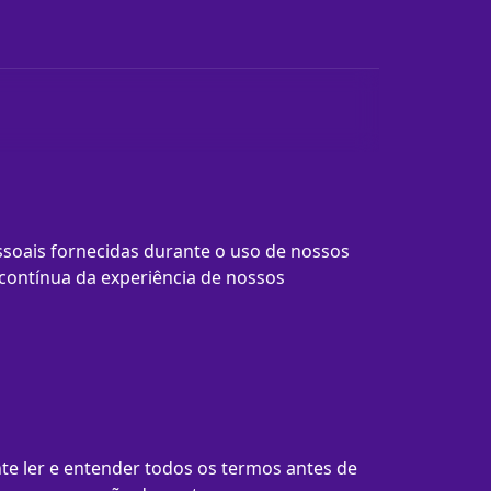
ssoais fornecidas durante o uso de nossos
 contínua da experiência de nossos
te ler e entender todos os termos antes de