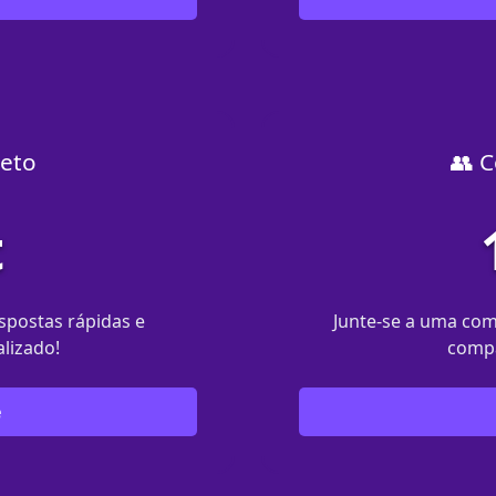
reto
👥 
t
espostas rápidas e
Junte-se a uma com
lizado!
compa
e