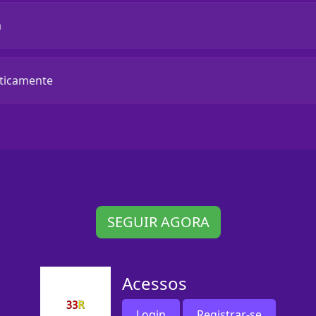
a
aticamente
SEGUIR AGORA
Acessos
Login
Registrar-se