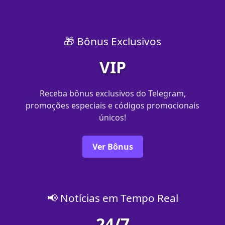
🎁 Bônus Exclusivos
VIP
Receba bônus exclusivos do Telegram,
promoções especiais e códigos promocionais
únicos!
Ver Bônus
📢 Notícias em Tempo Real
24/7