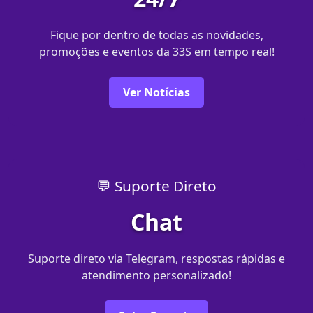
Fique por dentro de todas as novidades,
promoções e eventos da 33S em tempo real!
Ver Notícias
💬 Suporte Direto
Chat
Suporte direto via Telegram, respostas rápidas e
atendimento personalizado!