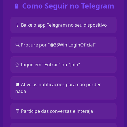
📱 Como Seguir no Telegram
📱 Baixe o app Telegram no seu dispositivo
🔍 Procure por "@33Win LoginOficial"
👆 Toque em "Entrar" ou "Join"
🔔 Ative as notificações para não perder
nada
💬 Participe das conversas e interaja