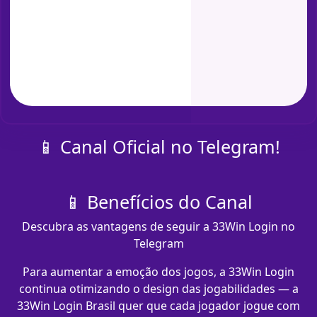
📱 Canal Oficial no Telegram!
📱 Benefícios do Canal
Descubra as vantagens de seguir a 33Win Login no
Telegram
Para aumentar a emoção dos jogos, a 33Win Login
continua otimizando o design das jogabilidades — a
33Win Login Brasil quer que cada jogador jogue com