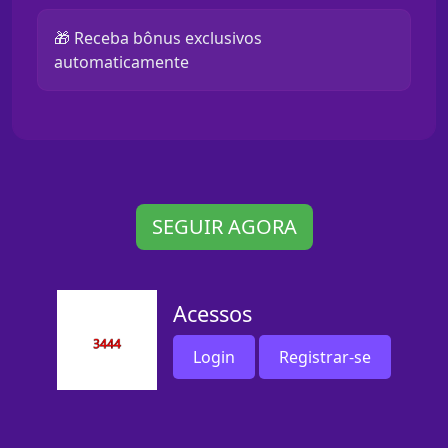
🎁 Receba bônus exclusivos
automaticamente
SEGUIR AGORA
Acessos
Login
Registrar-se