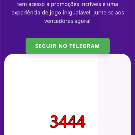
tem acesso a promoções incríveis e uma
experiência de jogo inigualável. Junte-se aos
vencedores agora!
SEGUIR NO TELEGRAM