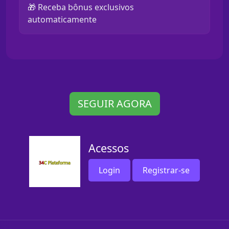
🎁 Receba bônus exclusivos
automaticamente
SEGUIR AGORA
Acessos
Login
Registrar-se