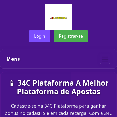
Login
Registrar-se
Menu
📱 34C Plataforma A Melhor
Plataforma de Apostas
Cadastre-se na 34C Plataforma para ganhar
bônus no cadastro e em cada recarga. Com a 34C