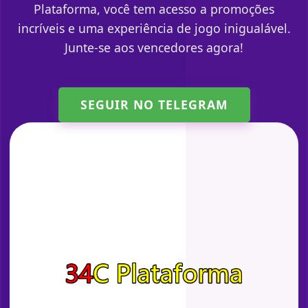
Plataforma, você tem acesso a promoções
incríveis e uma experiência de jogo inigualável.
Junte-se aos vencedores agora!
SEGUIR NO TELEGRAM