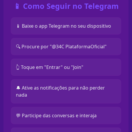
📱 Como Seguir no Telegram
📱 Baixe o app Telegram no seu dispositivo
🔍 Procure por "@34C PlataformaOficial"
👆 Toque em "Entrar" ou "Join"
🔔 Ative as notificações para não perder
nada
💬 Participe das conversas e interaja