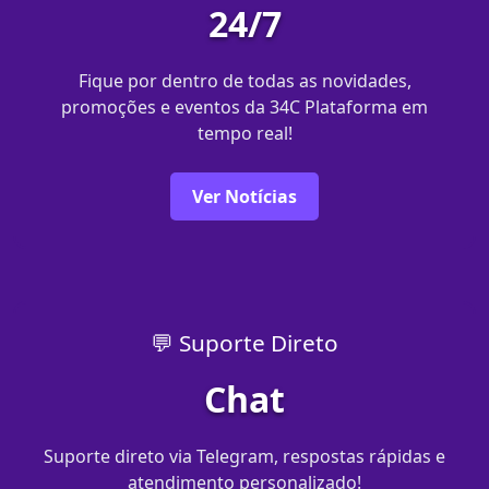
24/7
Fique por dentro de todas as novidades,
promoções e eventos da 34C Plataforma em
tempo real!
Ver Notícias
💬 Suporte Direto
Chat
Suporte direto via Telegram, respostas rápidas e
atendimento personalizado!