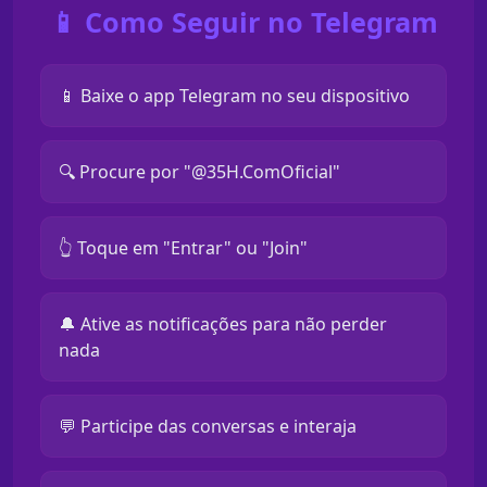
📱 Como Seguir no Telegram
📱 Baixe o app Telegram no seu dispositivo
🔍 Procure por "@35H.ComOficial"
👆 Toque em "Entrar" ou "Join"
🔔 Ative as notificações para não perder
nada
💬 Participe das conversas e interaja