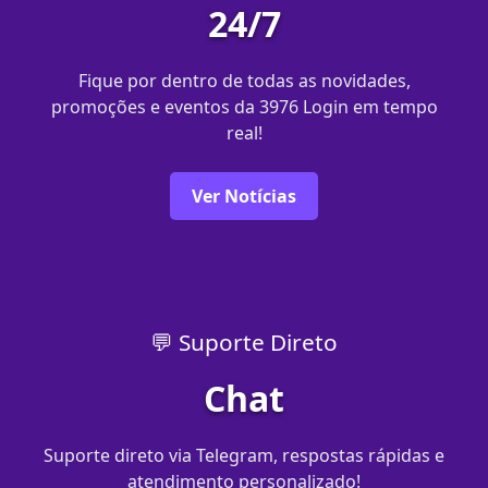
24/7
Fique por dentro de todas as novidades,
promoções e eventos da 3976 Login em tempo
real!
Ver Notícias
💬 Suporte Direto
Chat
Suporte direto via Telegram, respostas rápidas e
atendimento personalizado!