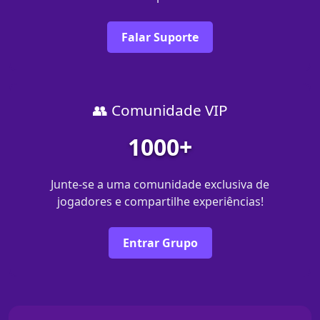
Falar Suporte
👥 Comunidade VIP
1000+
Junte-se a uma comunidade exclusiva de
jogadores e compartilhe experiências!
Entrar Grupo