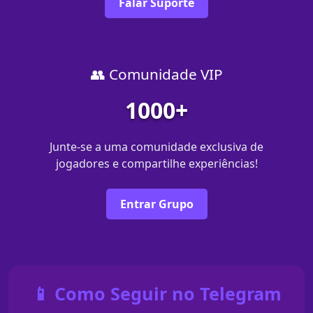
Falar Suporte
👥 Comunidade VIP
1000+
Junte-se a uma comunidade exclusiva de
jogadores e compartilhe experiências!
Entrar Grupo
📱 Como Seguir no Telegram