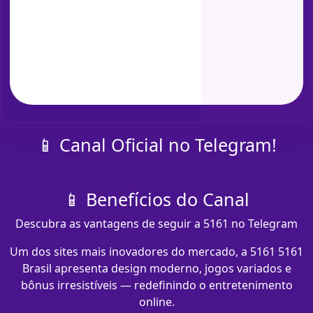
📱 Canal Oficial no Telegram!
📱 Benefícios do Canal
Descubra as vantagens de seguir a 5161 no Telegram
Um dos sites mais inovadores do mercado, a 5161 5161
Brasil apresenta design moderno, jogos variados e
bônus irresistíveis — redefinindo o entretenimento
online.