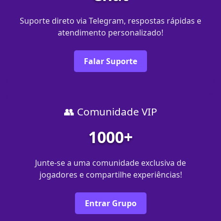
Suporte direto via Telegram, respostas rápidas e
atendimento personalizado!
Falar Suporte
👥 Comunidade VIP
1000+
Junte-se a uma comunidade exclusiva de
jogadores e compartilhe experiências!
Entrar Grupo