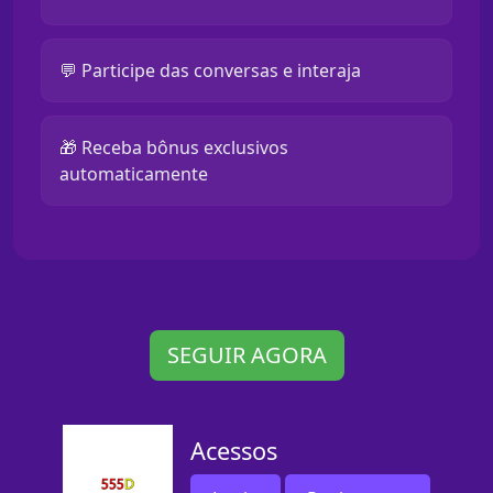
💬 Participe das conversas e interaja
🎁 Receba bônus exclusivos
automaticamente
SEGUIR AGORA
Acessos