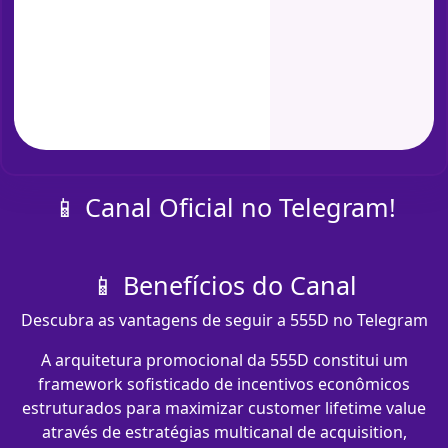
📱 Canal Oficial no Telegram!
📱 Benefícios do Canal
Descubra as vantagens de seguir a 555D no Telegram
A arquitetura promocional da 555D constitui um
framework sofisticado de incentivos econômicos
estruturados para maximizar customer lifetime value
através de estratégias multicanal de acquisition,