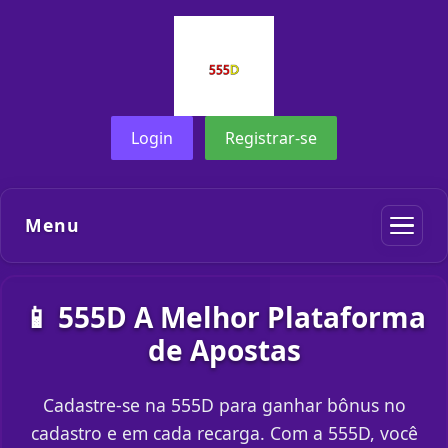
Login
Registrar-se
Menu
📱 555D A Melhor Plataforma
de Apostas
Cadastre-se na 555D para ganhar bônus no
cadastro e em cada recarga. Com a 555D, você