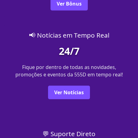
Ver Bônus
📢 Notícias em Tempo Real
24/7
Fique por dentro de todas as novidades,
promoções e eventos da 555D em tempo real!
Ver Notícias
💬 Suporte Direto