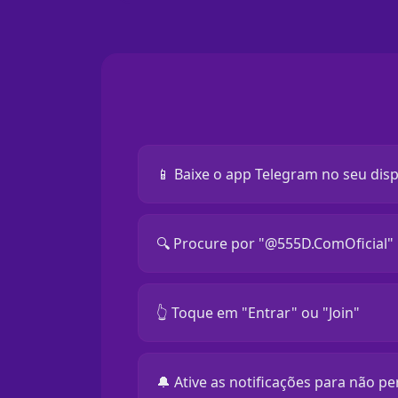
📱 Baixe o app Telegram no seu disp
🔍 Procure por "@555D.ComOficial"
👆 Toque em "Entrar" ou "Join"
🔔 Ative as notificações para não p