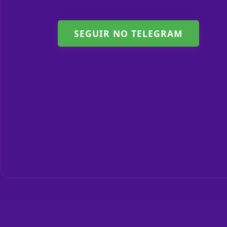
SEGUIR NO TELEGRAM