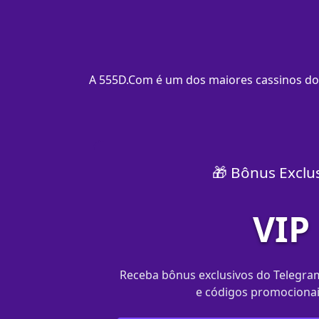
A 555D.Com é um dos maiores cassinos do B
🎁 Bônus Exclu
VIP
Receba bônus exclusivos do Telegra
e códigos promocionai