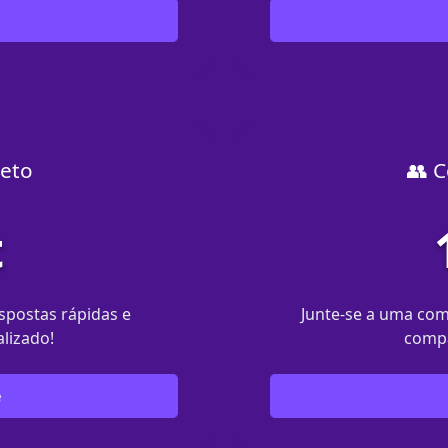
reto
👥 
t
espostas rápidas e
Junte-se a uma com
lizado!
compa
e