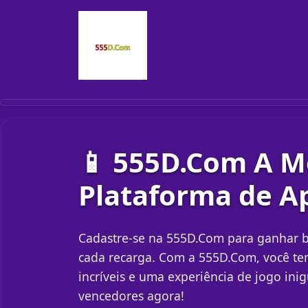
📱 555D.Com A M
Plataforma de A
Cadastre-se na 555D.Com para ganhar 
cada recarga. Com a 555D.Com, você t
incríveis e uma experiência de jogo inig
vencedores agora!