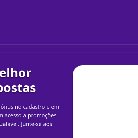
elhor
postas
bônus no cadastro e em
em acesso a promoções
ualável. Junte-se aos