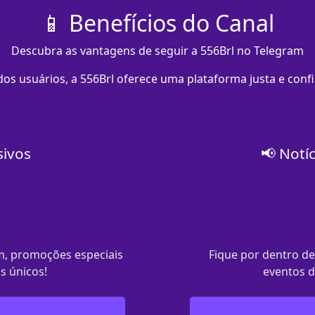
📱 Benefícios do Canal
Descubra as vantagens de seguir a 556Brl no Telegram
s usuários, a 556Brl oferece uma plataforma justa e confiá
sivos
📢 Notí
m, promoções especiais
Fique por dentro d
s únicos!
eventos d