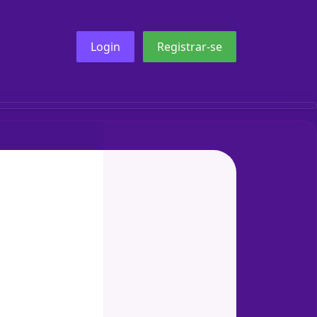
Login
Registrar-se