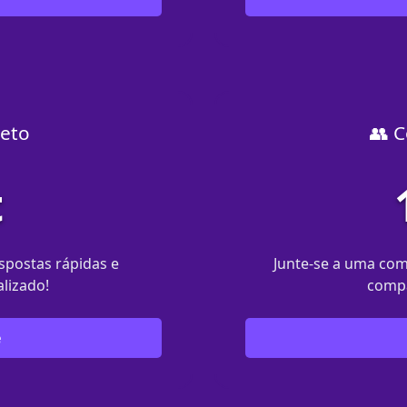
reto
👥 
t
espostas rápidas e
Junte-se a uma com
lizado!
compa
e