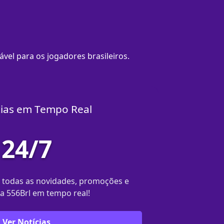
vel para os jogadores brasileiros.
cias em Tempo Real
24/7
e todas as novidades, promoções e
a 556Brl em tempo real!
Ver Notícias