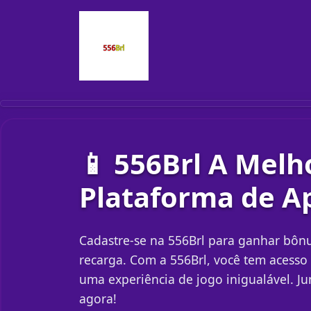
📱 556Brl A Melh
Plataforma de A
Cadastre-se na 556Brl para ganhar bôn
recarga. Com a 556Brl, você tem acesso 
uma experiência de jogo inigualável. J
agora!