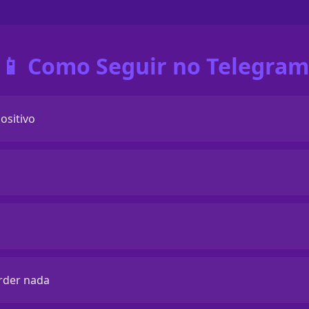
📱 Como Seguir no Telegram
ositivo
erder nada