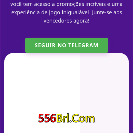
você tem acesso a promoções incríveis e uma
experiência de jogo inigualável. Junte-se aos
vencedores agora!
SEGUIR NO TELEGRAM