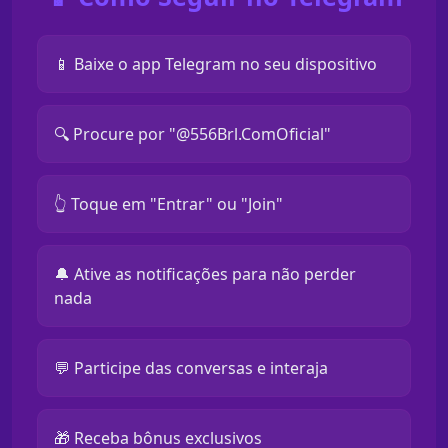
📱 Baixe o app Telegram no seu dispositivo
🔍 Procure por "@556Brl.ComOficial"
👆 Toque em "Entrar" ou "Join"
🔔 Ative as notificações para não perder
nada
💬 Participe das conversas e interaja
🎁 Receba bônus exclusivos