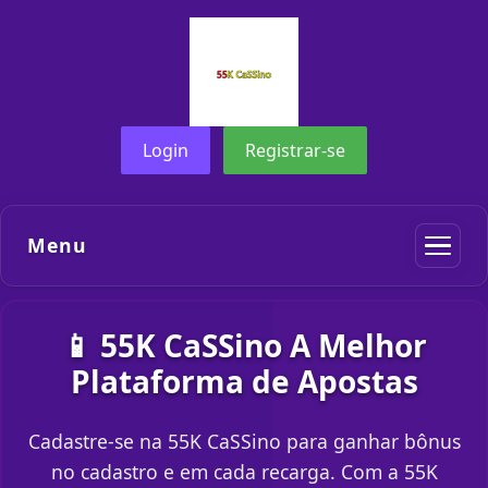
Login
Registrar-se
Menu
📱 55K CaSSino A Melhor
Plataforma de Apostas
Cadastre-se na 55K CaSSino para ganhar bônus
no cadastro e em cada recarga. Com a 55K