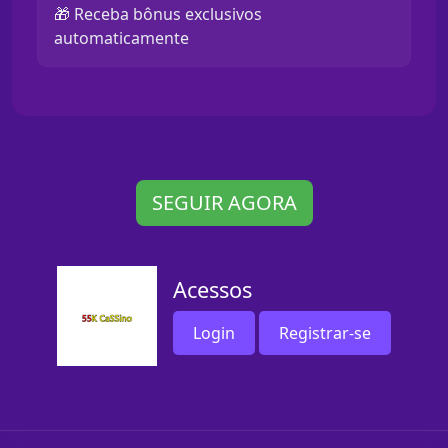
🎁 Receba bônus exclusivos
automaticamente
SEGUIR AGORA
Acessos
Login
Registrar-se