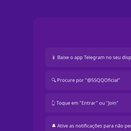
📱 Baixe o app Telegram no seu disp
🔍 Procure por "@55QQOficial"
👆 Toque em "Entrar" ou "Join"
🔔 Ative as notificações para não p