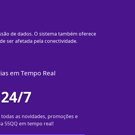
pressão de dados. O sistema também oferece
e ser afetada pela conectividade.
cias em Tempo Real
24/7
e todas as novidades, promoções e
da 55QQ em tempo real!