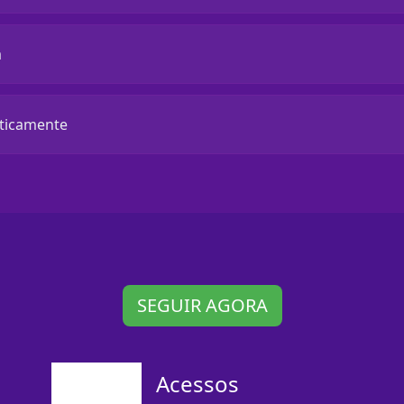
a
aticamente
SEGUIR AGORA
Acessos