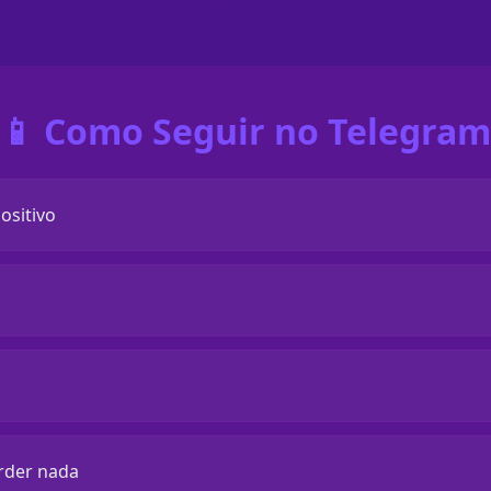
📱 Como Seguir no Telegram
ositivo
erder nada