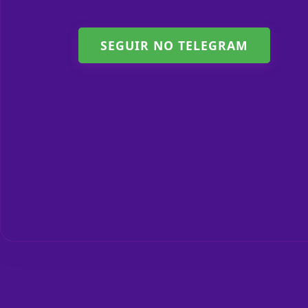
SEGUIR NO TELEGRAM