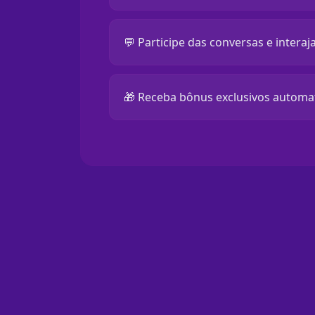
💬 Participe das conversas e interaj
🎁 Receba bônus exclusivos autom