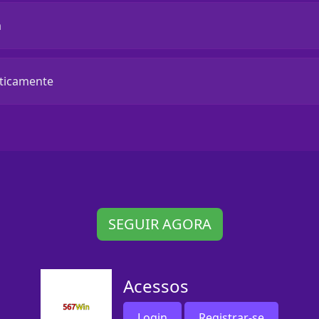
a
aticamente
SEGUIR AGORA
Acessos
Login
Registrar-se