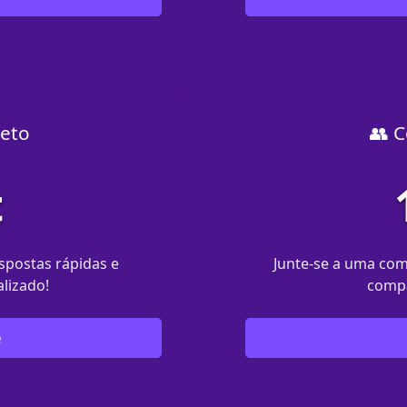
reto
👥 
t
espostas rápidas e
Junte-se a uma com
lizado!
compa
e