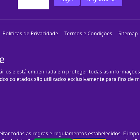
Políticas de Privacidade
Termos e Condições
Sitemap
de
uários e está empenhada em proteger todas as informações
os coletados são utilizados exclusivamente para fins de m
ar todas as regras e regulamentos estabelecidos. É impor