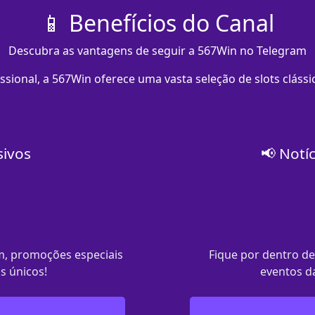
📱 Benefícios do Canal
Descubra as vantagens de seguir a 567Win no Telegram
ional, a 567Win oferece uma vasta seleção de slots clássic
sivos
📢 Notí
m, promoções especiais
Fique por dentro d
s únicos!
eventos d