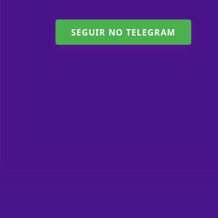
SEGUIR NO TELEGRAM