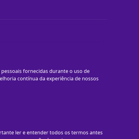
 pessoais fornecidas durante o uso de
elhoria contínua da experiência de nossos
tante ler e entender todos os termos antes