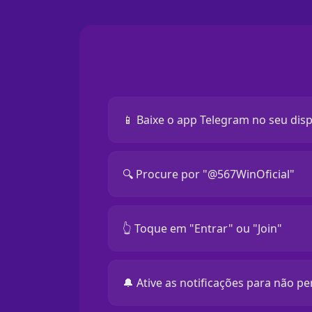
📱 Baixe o app Telegram no seu disp
🔍 Procure por "@567WinOficial"
👆 Toque em "Entrar" ou "Join"
🔔 Ative as notificações para não p