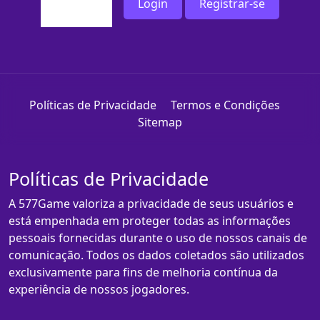
Login
Registrar-se
Políticas de Privacidade
Termos e Condições
Sitemap
Políticas de Privacidade
A 577Game valoriza a privacidade de seus usuários e
está empenhada em proteger todas as informações
pessoais fornecidas durante o uso de nossos canais de
comunicação. Todos os dados coletados são utilizados
exclusivamente para fins de melhoria contínua da
experiência de nossos jogadores.