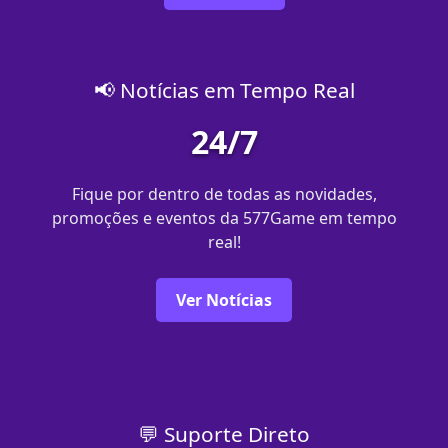
📢 Notícias em Tempo Real
24/7
Fique por dentro de todas as novidades,
promoções e eventos da 577Game em tempo
real!
Ver Notícias
💬 Suporte Direto