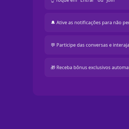
👆 Toque em "Entrar" ou "Join"
🔔 Ative as notificações para não p
💬 Participe das conversas e interaj
🎁 Receba bônus exclusivos autom