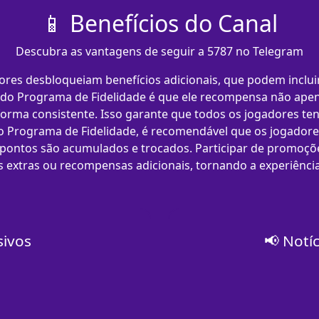
📱 Benefícios do Canal
Descubra as vantagens de seguir a 5787 no Telegram
ores desbloqueiam benefícios adicionais, que podem incluir
leza do Programa de Fidelidade é que ele recompensa não a
rma consistente. Isso garante que todos os jogadores ten
 Programa de Fidelidade, é recomendável que os jogadore
pontos são acumulados e trocados. Participar de promoçõe
 extras ou recompensas adicionais, tornando a experiência
sivos
📢 Notí