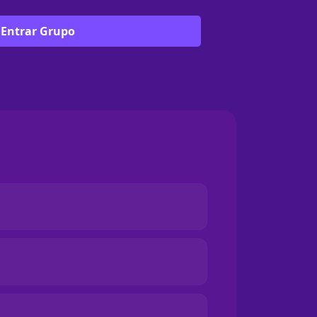
Entrar Grupo