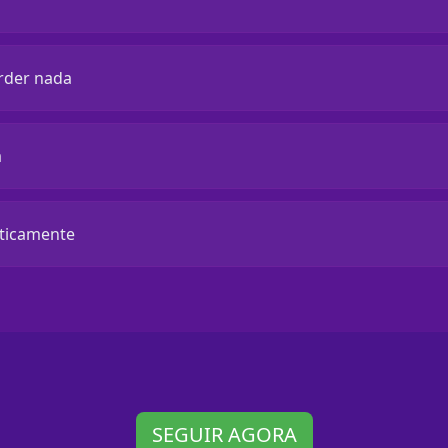
erder nada
a
aticamente
SEGUIR AGORA