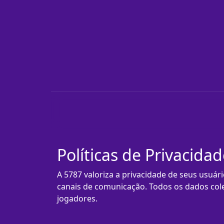
Políticas de Privacida
A 5787 valoriza a privacidade de seus usuá
canais de comunicação. Todos os dados cole
jogadores.