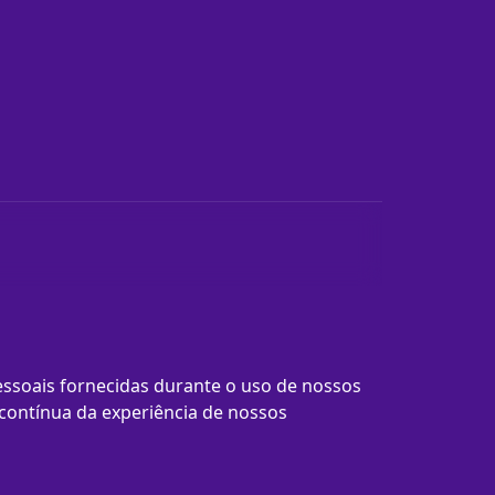
essoais fornecidas durante o uso de nossos
 contínua da experiência de nossos