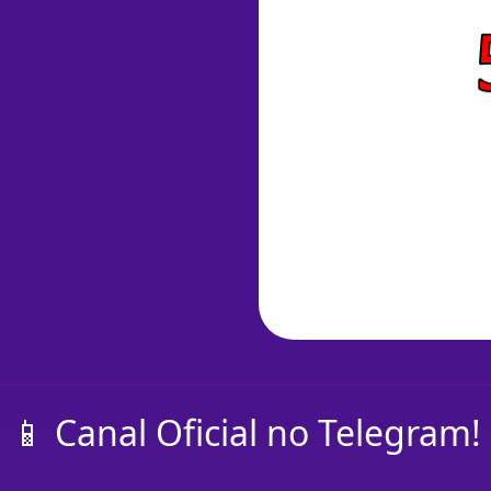
📱 Canal Oficial no Telegram!