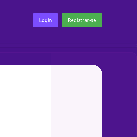
Login
Registrar-se