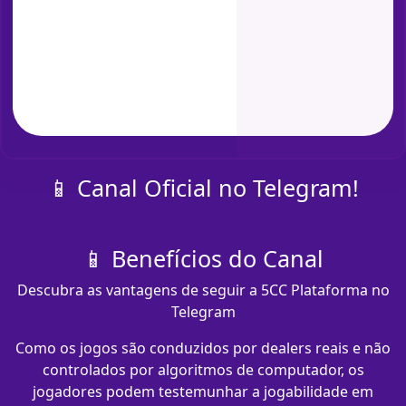
📱 Canal Oficial no Telegram!
📱 Benefícios do Canal
Descubra as vantagens de seguir a 5CC Plataforma no
Telegram
Como os jogos são conduzidos por dealers reais e não
controlados por algoritmos de computador, os
jogadores podem testemunhar a jogabilidade em