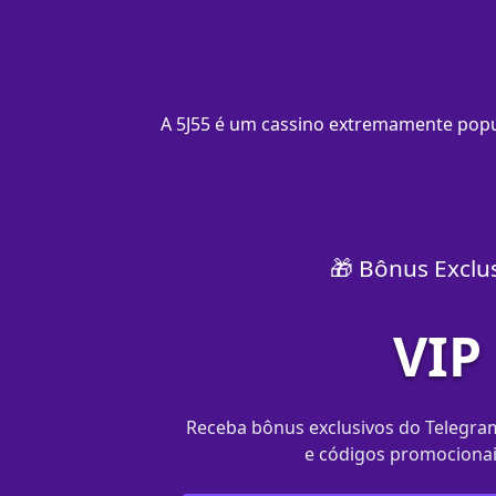
A 5J55 é um cassino extremamente popul
🎁 Bônus Exclu
VIP
Receba bônus exclusivos do Telegra
e códigos promocionai