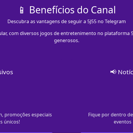
📱 Benefícios do Canal
Descubra as vantagens de seguir a 5J55 no Telegram
ar, com diversos jogos de entretenimento no plataforma 5J5
generosos.
sivos
📢 Notí
m, promoções especiais
Fique por dentro d
s únicos!
eventos 