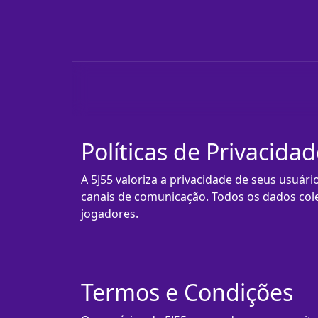
Políticas de Privacida
A 5J55 valoriza a privacidade de seus usuá
canais de comunicação. Todos os dados cole
jogadores.
Termos e Condições