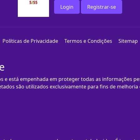
Login
Registrar-se
Políticas de Privacidade
Termos e Condições
Sitemap
de
rios e está empenhada em proteger todas as informações pe
tados são utilizados exclusivamente para fins de melhoria