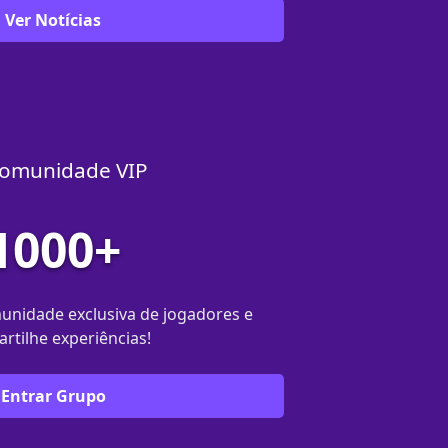
Ver Notícias
Comunidade VIP
1000+
unidade exclusiva de jogadores e
rtilhe experiências!
Entrar Grupo