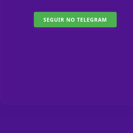
SEGUIR NO TELEGRAM