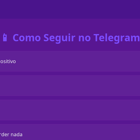
📱 Como Seguir no Telegram
ositivo
erder nada