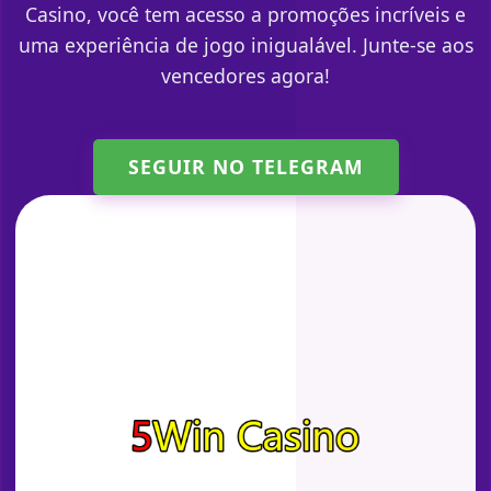
Casino, você tem acesso a promoções incríveis e
uma experiência de jogo inigualável. Junte-se aos
vencedores agora!
SEGUIR NO TELEGRAM