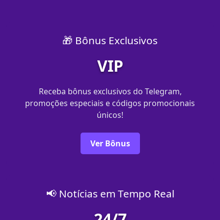
🎁 Bônus Exclusivos
VIP
Receba bônus exclusivos do Telegram,
promoções especiais e códigos promocionais
únicos!
Ver Bônus
📢 Notícias em Tempo Real
24/7