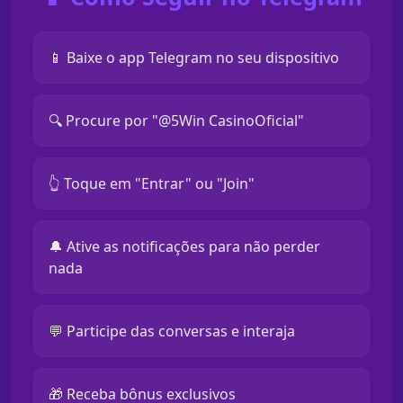
📱 Baixe o app Telegram no seu dispositivo
🔍 Procure por "@5Win CasinoOficial"
👆 Toque em "Entrar" ou "Join"
🔔 Ative as notificações para não perder
nada
💬 Participe das conversas e interaja
🎁 Receba bônus exclusivos