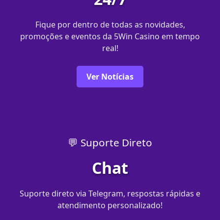
Fique por dentro de todas as novidades,
promoções e eventos da 5Win Casino em tempo
real!
Ver Notícias
💬 Suporte Direto
Chat
Suporte direto via Telegram, respostas rápidas e
atendimento personalizado!