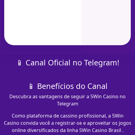
📱 Canal Oficial no Telegram!
📱 Benefícios do Canal
Descubra as vantagens de seguir a 5Win Casino no
Telegram
Como plataforma de cassino profissional, a 5Win
Casino convida você a registrar-se e aproveitar os jogos
online diversificados da linha 5Win Casino Brasil .