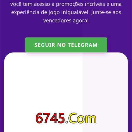
você tem acesso a promoções incríveis e uma
experiência de jogo inigualável. Junte-se aos
vencedores agora!
SEGUIR NO TELEGRAM