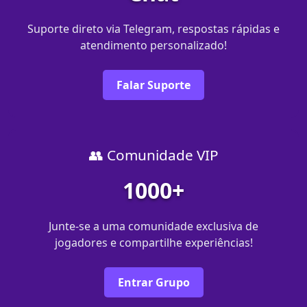
Suporte direto via Telegram, respostas rápidas e
atendimento personalizado!
Falar Suporte
👥 Comunidade VIP
1000+
Junte-se a uma comunidade exclusiva de
jogadores e compartilhe experiências!
Entrar Grupo