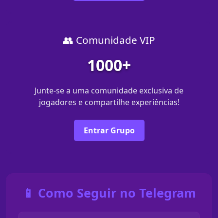
👥 Comunidade VIP
1000+
Junte-se a uma comunidade exclusiva de
jogadores e compartilhe experiências!
Entrar Grupo
📱 Como Seguir no Telegram