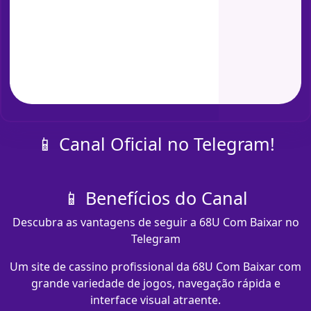
📱 Canal Oficial no Telegram!
📱 Benefícios do Canal
Descubra as vantagens de seguir a 68U Com Baixar no
Telegram
Um site de cassino profissional da 68U Com Baixar com
grande variedade de jogos, navegação rápida e
interface visual atraente.