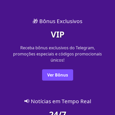
🎁 Bônus Exclusivos
VIP
Receba bônus exclusivos do Telegram,
promoções especiais e códigos promocionais
únicos!
Ver Bônus
📢 Notícias em Tempo Real
24/7