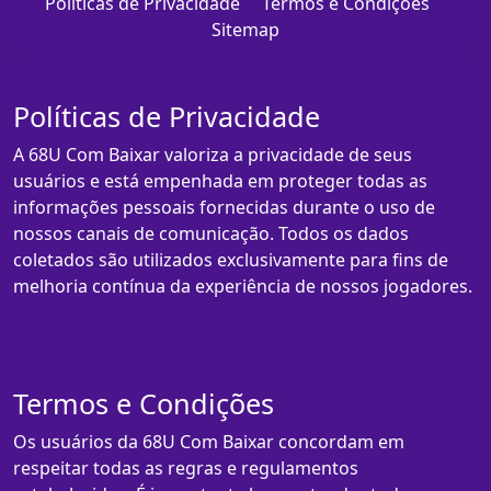
Políticas de Privacidade
Termos e Condições
Sitemap
Políticas de Privacidade
A 68U Com Baixar valoriza a privacidade de seus
usuários e está empenhada em proteger todas as
informações pessoais fornecidas durante o uso de
nossos canais de comunicação. Todos os dados
coletados são utilizados exclusivamente para fins de
melhoria contínua da experiência de nossos jogadores.
Termos e Condições
Os usuários da 68U Com Baixar concordam em
respeitar todas as regras e regulamentos