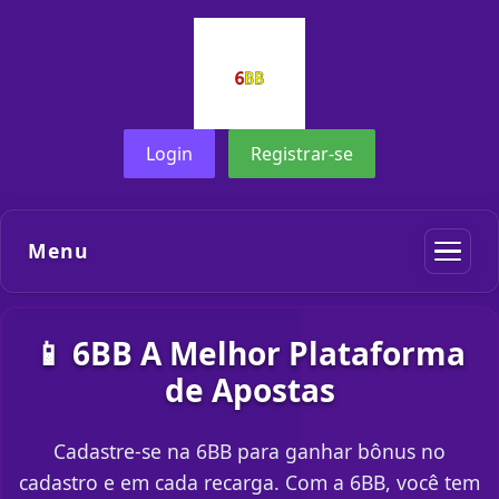
Login
Registrar-se
Menu
📱 6BB A Melhor Plataforma
de Apostas
Cadastre-se na 6BB para ganhar bônus no
cadastro e em cada recarga. Com a 6BB, você tem