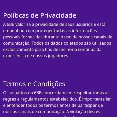
Políticas de Privacidade
A 6BB valoriza a privacidade de seus usuários e está
empenhada em proteger todas as informações
pessoais fornecidas durante o uso de nossos canais de
comunicação. Todos os dados coletados são utilizados
exclusivamente para fins de melhoria contínua da
experiência de nossos jogadores.
Termos e Condições
Os usuários da 6BB concordam em respeitar todas as
regras e regulamentos estabelecidos. É importante ler
e entender todos os termos antes de participar de
nossos canais de comunicação. A violação destes