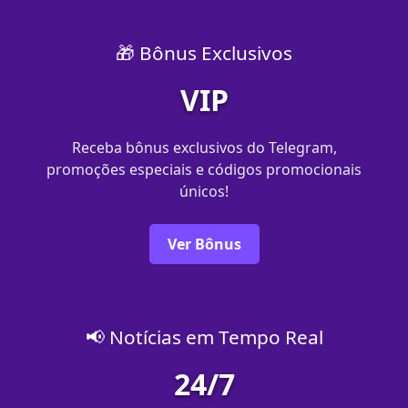
🎁 Bônus Exclusivos
VIP
Receba bônus exclusivos do Telegram,
promoções especiais e códigos promocionais
únicos!
Ver Bônus
📢 Notícias em Tempo Real
24/7