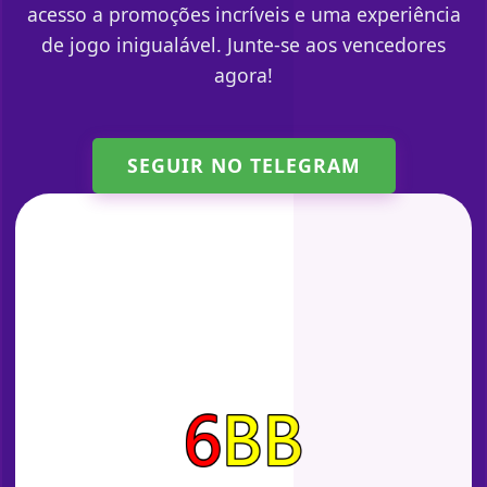
acesso a promoções incríveis e uma experiência
de jogo inigualável. Junte-se aos vencedores
agora!
SEGUIR NO TELEGRAM