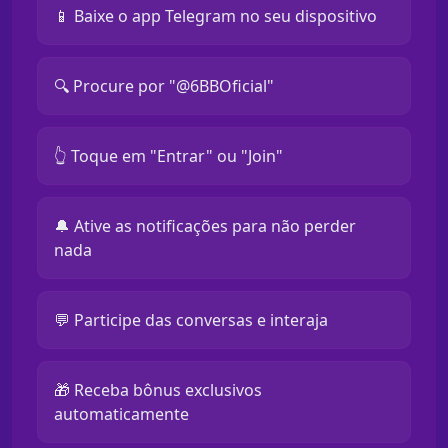
📱 Baixe o app Telegram no seu dispositivo
🔍 Procure por "@6BBOficial"
👆 Toque em "Entrar" ou "Join"
🔔 Ative as notificações para não perder
nada
💬 Participe das conversas e interaja
🎁 Receba bônus exclusivos
automaticamente