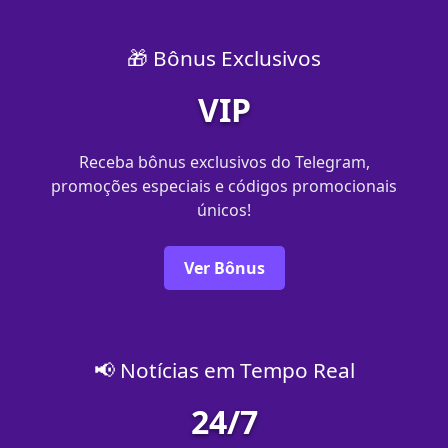
🎁 Bônus Exclusivos
VIP
Receba bônus exclusivos do Telegram,
promoções especiais e códigos promocionais
únicos!
Ver Bônus
📢 Notícias em Tempo Real
24/7