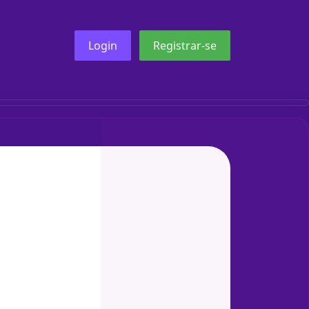
Login
Registrar-se