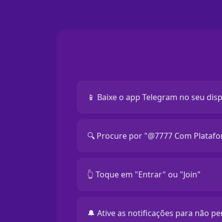
📱 Baixe o app Telegram no seu disp
🔍 Procure por "@7777 Com Platafo
👆 Toque em "Entrar" ou "Join"
🔔 Ative as notificações para não p