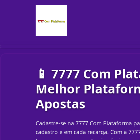
📱 7777 Com Pla
Melhor Platafor
Apostas
Cadastre-se na 7777 Com Plataforma p
cadastro e em cada recarga. Com a 777