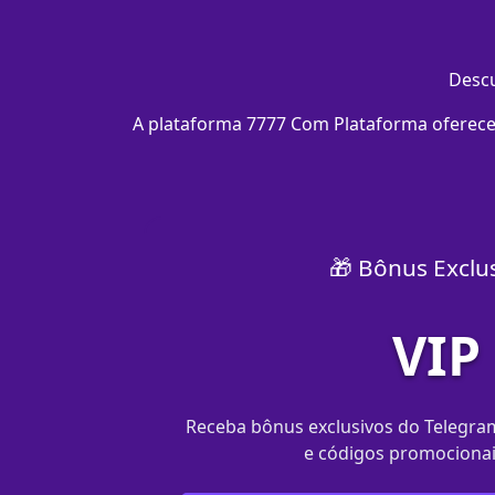
Descu
A plataforma 7777 Com Plataforma oferece 
🎁 Bônus Exclu
VIP
Receba bônus exclusivos do Telegra
e códigos promocionai