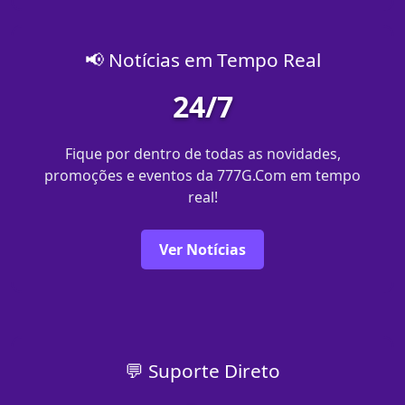
📢 Notícias em Tempo Real
24/7
Fique por dentro de todas as novidades,
promoções e eventos da 777G.Com em tempo
real!
Ver Notícias
💬 Suporte Direto