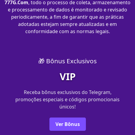
777G.Com
, todo o processo de coleta, armazenamento
e processamento de dados é monitorado e revisado
periodicamente, a fim de garantir que as práticas
adotadas estejam sempre atualizadas e em
conformidade com as normas legais.
🎁 Bônus Exclusivos
VIP
Receba bônus exclusivos do Telegram,
promoções especiais e códigos promocionais
únicos!
Ver Bônus