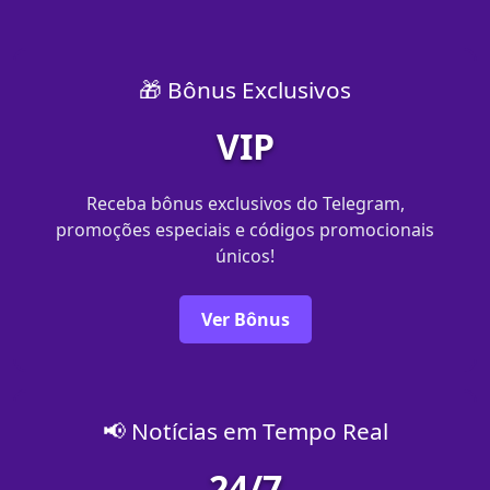
🎁 Bônus Exclusivos
VIP
Receba bônus exclusivos do Telegram,
promoções especiais e códigos promocionais
únicos!
Ver Bônus
📢 Notícias em Tempo Real
24/7