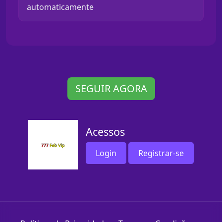
automaticamente
SEGUIR AGORA
Acessos
Login
Registrar-se