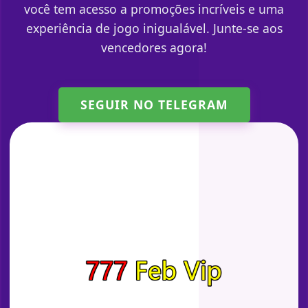
você tem acesso a promoções incríveis e uma
experiência de jogo inigualável. Junte-se aos
vencedores agora!
SEGUIR NO TELEGRAM