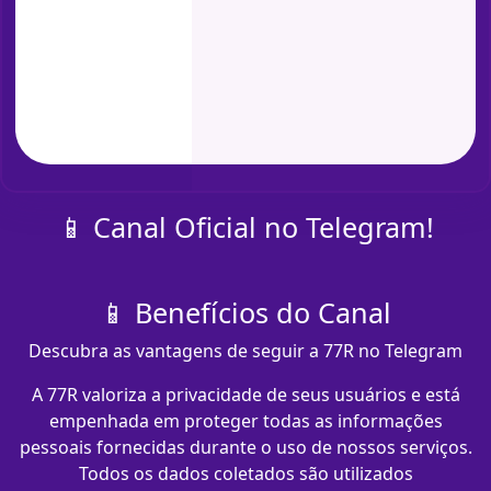
📱 Canal Oficial no Telegram!
📱 Benefícios do Canal
Descubra as vantagens de seguir a 77R no Telegram
A 77R valoriza a privacidade de seus usuários e está
empenhada em proteger todas as informações
pessoais fornecidas durante o uso de nossos serviços.
Todos os dados coletados são utilizados