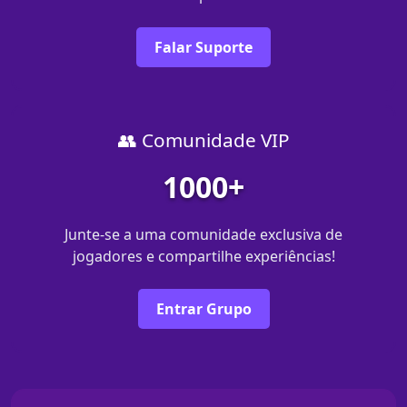
Falar Suporte
👥 Comunidade VIP
1000+
Junte-se a uma comunidade exclusiva de
jogadores e compartilhe experiências!
Entrar Grupo