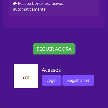
🎁 Receba bônus exclusivos
automaticamente
SEGUIR AGORA
Acessos
Login
Registrar-se