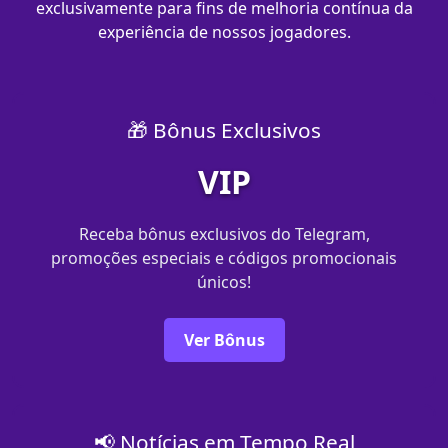
exclusivamente para fins de melhoria contínua da
experiência de nossos jogadores.
🎁 Bônus Exclusivos
VIP
Receba bônus exclusivos do Telegram,
promoções especiais e códigos promocionais
únicos!
Ver Bônus
📢 Notícias em Tempo Real