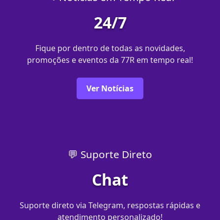
24/7
Fique por dentro de todas as novidades,
promoções e eventos da 77R em tempo real!
Ver Notícias
💬 Suporte Direto
Chat
Suporte direto via Telegram, respostas rápidas e
atendimento personalizado!