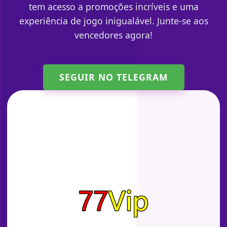
tem acesso a promoções incríveis e uma
experiência de jogo inigualável. Junte-se aos
vencedores agora!
SEGUIR NO TELEGRAM