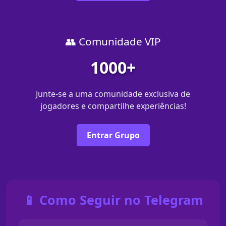
👥 Comunidade VIP
1000+
Junte-se a uma comunidade exclusiva de
jogadores e compartilhe experiências!
Entrar Grupo
📱 Como Seguir no Telegram