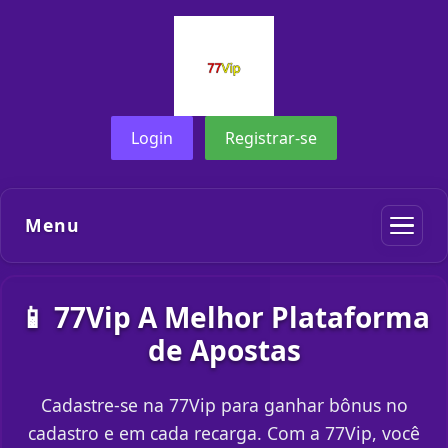
Login
Registrar-se
Menu
📱 77Vip A Melhor Plataforma
de Apostas
Cadastre-se na 77Vip para ganhar bônus no
cadastro e em cada recarga. Com a 77Vip, você