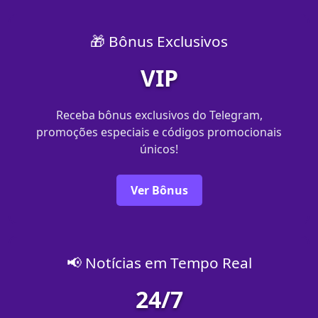
🎁 Bônus Exclusivos
VIP
Receba bônus exclusivos do Telegram,
promoções especiais e códigos promocionais
únicos!
Ver Bônus
📢 Notícias em Tempo Real
24/7