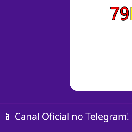
📱 Canal Oficial no Telegram!