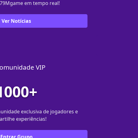
 79Mgame em tempo real!
Ver Notícias
Comunidade VIP
1000+
unidade exclusiva de jogadores e
rtilhe experiências!
Entrar Grupo