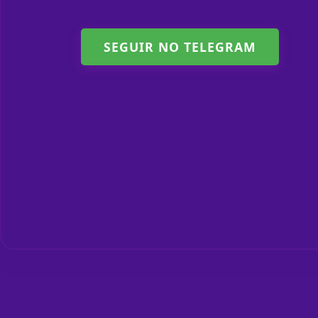
SEGUIR NO TELEGRAM