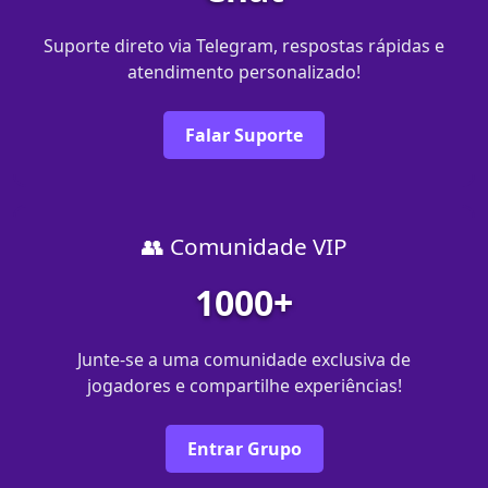
Suporte direto via Telegram, respostas rápidas e
atendimento personalizado!
Falar Suporte
👥 Comunidade VIP
1000+
Junte-se a uma comunidade exclusiva de
jogadores e compartilhe experiências!
Entrar Grupo