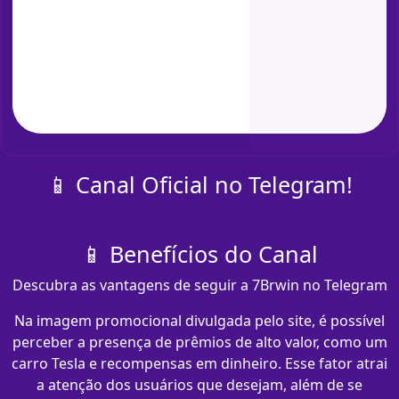
📱 Canal Oficial no Telegram!
📱 Benefícios do Canal
Descubra as vantagens de seguir a 7Brwin no Telegram
Na imagem promocional divulgada pelo site, é possível
perceber a presença de prêmios de alto valor, como um
carro Tesla e recompensas em dinheiro. Esse fator atrai
a atenção dos usuários que desejam, além de se