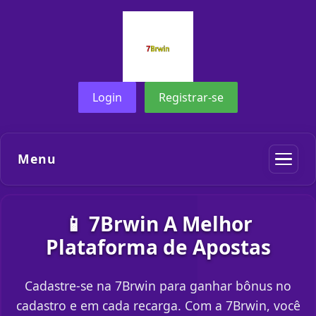
Login
Registrar-se
Menu
📱 7Brwin A Melhor
Plataforma de Apostas
Cadastre-se na 7Brwin para ganhar bônus no
cadastro e em cada recarga. Com a 7Brwin, você