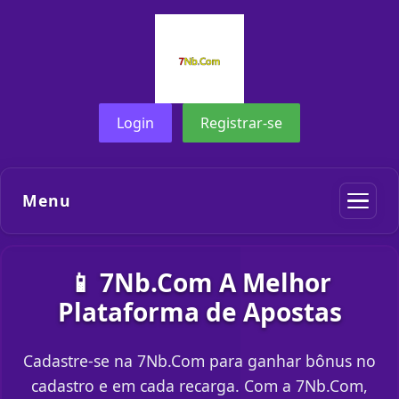
Login
Registrar-se
Menu
📱 7Nb.Com A Melhor
Plataforma de Apostas
Cadastre-se na 7Nb.Com para ganhar bônus no
cadastro e em cada recarga. Com a 7Nb.Com,