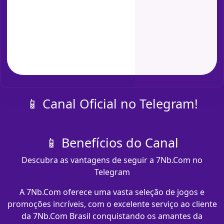
📱 Canal Oficial no Telegram!
📱 Benefícios do Canal
Descubra as vantagens de seguir a 7Nb.Com no
Telegram
A 7Nb.Com oferece uma vasta seleção de jogos e
promoções incríveis, com o excelente serviço ao cliente
da 7Nb.Com Brasil conquistando os amantes da