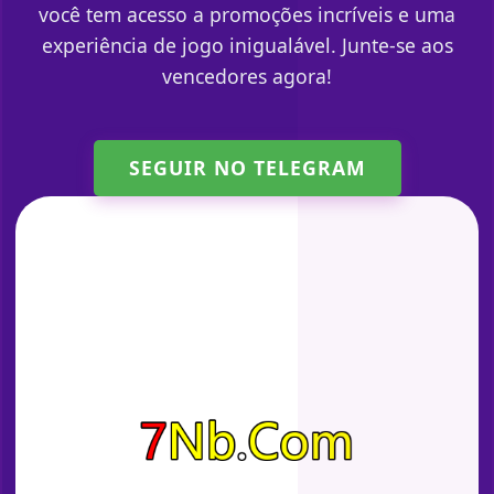
você tem acesso a promoções incríveis e uma
experiência de jogo inigualável. Junte-se aos
vencedores agora!
SEGUIR NO TELEGRAM