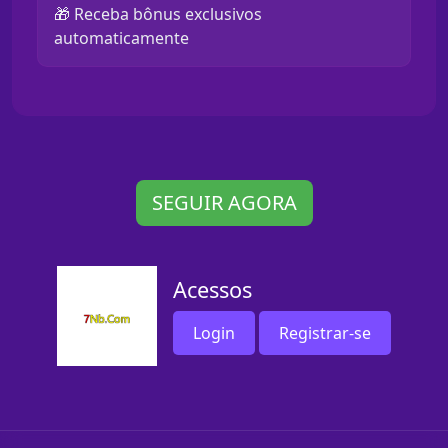
🎁 Receba bônus exclusivos
automaticamente
SEGUIR AGORA
Acessos
Login
Registrar-se