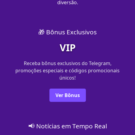
diversão.
🎁 Bônus Exclusivos
VIP
Receba bônus exclusivos do Telegram,
promoções especiais e códigos promocionais
únicos!
Ver Bônus
📢 Notícias em Tempo Real