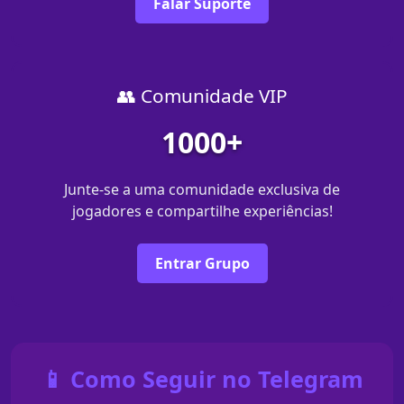
Falar Suporte
👥 Comunidade VIP
1000+
Junte-se a uma comunidade exclusiva de
jogadores e compartilhe experiências!
Entrar Grupo
📱 Como Seguir no Telegram