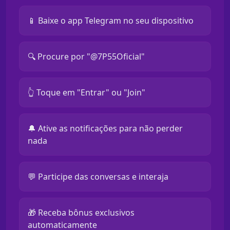
📱 Baixe o app Telegram no seu dispositivo
🔍 Procure por "@7P55Oficial"
👆 Toque em "Entrar" ou "Join"
🔔 Ative as notificações para não perder
nada
💬 Participe das conversas e interaja
🎁 Receba bônus exclusivos
automaticamente