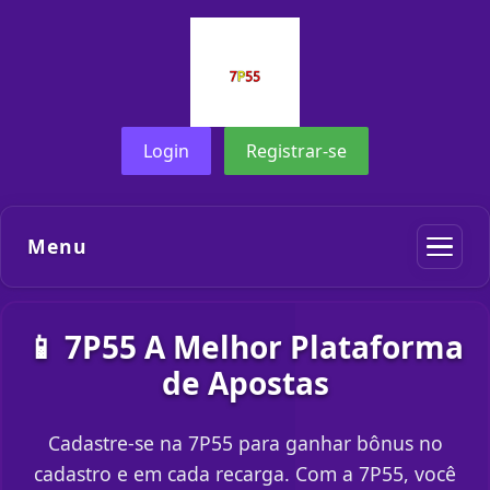
Login
Registrar-se
Menu
📱 7P55 A Melhor Plataforma
de Apostas
Cadastre-se na 7P55 para ganhar bônus no
cadastro e em cada recarga. Com a 7P55, você