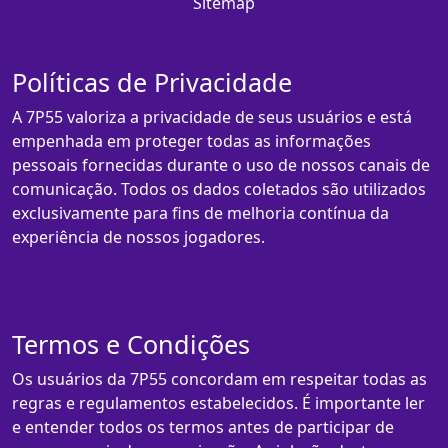
Sitemap
Políticas de Privacidade
A 7P55 valoriza a privacidade de seus usuários e está
empenhada em proteger todas as informações
pessoais fornecidas durante o uso de nossos canais de
comunicação. Todos os dados coletados são utilizados
exclusivamente para fins de melhoria contínua da
experiência de nossos jogadores.
Termos e Condições
Os usuários da 7P55 concordam em respeitar todas as
regras e regulamentos estabelecidos. É importante ler
e entender todos os termos antes de participar de