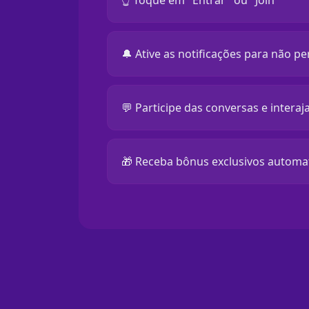
👆 Toque em "Entrar" ou "Join"
🔔 Ative as notificações para não p
💬 Participe das conversas e interaj
🎁 Receba bônus exclusivos autom