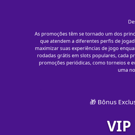
De
As promoções têm se tornado um dos princip
que atendem a diferentes perfis de joga
maximizar suas experiências de jogo enqua
rodadas grátis em slots populares, cada p
promoções periódicas, como torneios e ev
uma nov
🎁 Bônus Exclu
VIP