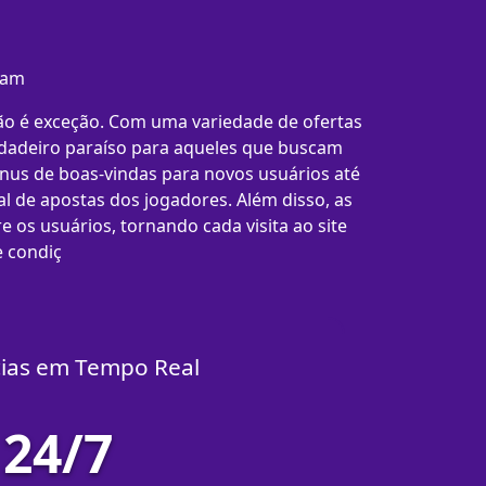
ram
o é exceção. Com uma variedade de ofertas
dadeiro paraíso para aqueles que buscam
nus de boas-vindas para novos usuários até
l de apostas dos jogadores. Além disso, as
os usuários, tornando cada visita ao site
e condiç
cias em Tempo Real
24/7