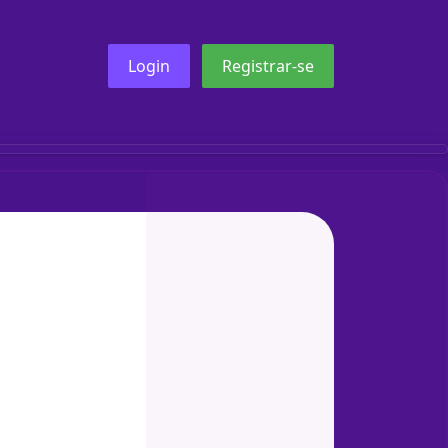
Login
Registrar-se