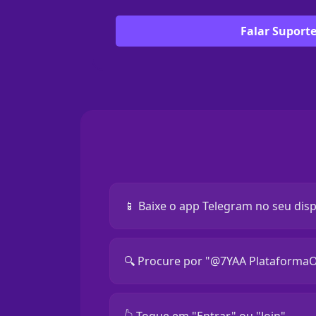
Falar Suport
📱 Baixe o app Telegram no seu disp
🔍 Procure por "@7YAA PlataformaOf