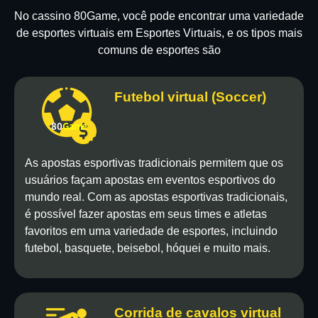
No cassino 80Game, você pode encontrar uma variedade
de esportes virtuais em Esportes Virtuais, e os tipos mais
comuns de esportes são
Futebol virtual (Soccer)
As apostas esportivas tradicionais permitem que os
usuários façam apostas em eventos esportivos do
mundo real. Com as apostas esportivas tradicionais,
é possível fazer apostas em seus times e atletas
favoritos em uma variedade de esportes, incluindo
futebol, basquete, beisebol, hóquei e muito mais.
Corrida de cavalos virtual