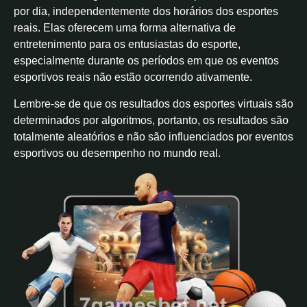
por dia, independentemente dos horários dos esportes
reais. Elas oferecem uma forma alternativa de
entretenimento para os entusiastas do esporte,
especialmente durante os períodos em que os eventos
esportivos reais não estão ocorrendo ativamente.
Lembre-se de que os resultados dos esportes virtuais são
determinados por algoritmos, portanto, os resultados são
totalmente aleatórios e não são influenciados por eventos
esportivos ou desempenho no mundo real.