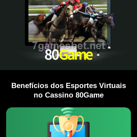
Benefícios dos Esportes Virtuais
no Cassino 80Game