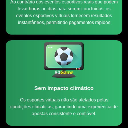
Ao contrário dos eventos esportivos reais que podem
levar horas ou dias para serem concluídos, os
eventos esportivos virtuais fornecem resultados
instantâneos, permitindo pagamentos rápidos
Sem impacto climático
Os esportes virtuais não são afetados pelas
condições climáticas, garantindo uma experiência de
apostas consistente e confiável.