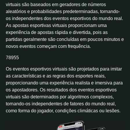
virtuais são baseados em geradores de números
aleatórios e probabilidades predeterminadas, tornando-
os independentes dos eventos esportivos do mundo real.
As apostas esportivas virtuais proporcionam uma
experiência de apostas rápida e divertida, pois as
partidas geralmente são concluídas em poucos minutos e
novos eventos começam com frequência.
78955
Os eventos esportivos virtuais são projetados para imitar
as características e as regras dos esportes reais,
proporcionando uma experiência realista e imersiva para
os apostadores. Os resultados dos eventos esportivos
virtuais são determinados por algoritmos complexos,
tornando-os independentes de fatores do mundo real,
como forma do jogador, condições climáticas ou lesões.